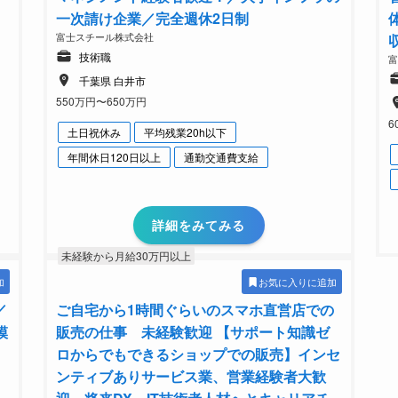
一次請け企業／完全週休2日制
富士スチール株式会社
技術職
千葉県 白井市
550万円〜650万円
6
土日祝休み
平均残業20h以下
年間休日120日以上
通勤交通費支給
詳細をみてみる
未経験から月給30万円以上
加
お気に入りに追加
／
ご自宅から1時間ぐらいのスマホ直営店での
模
販売の仕事 未経験歓迎 【サポート知識ゼ
ロからでもできるショップでの販売】インセ
ンティブありサービス業、営業経験者大歓