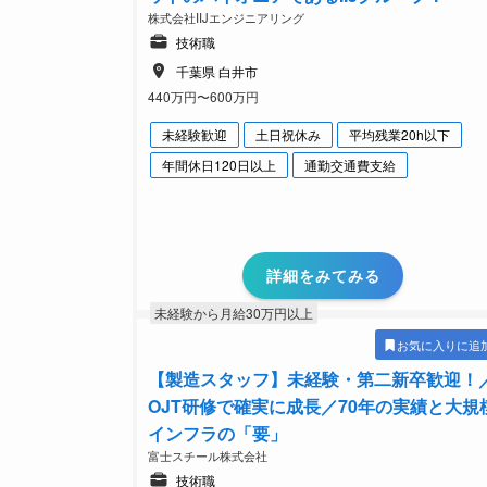
株式会社IIJエンジニアリング
技術職
千葉県 白井市
440万円〜600万円
未経験歓迎
土日祝休み
平均残業20h以下
年間休日120日以上
通勤交通費支給
詳細をみてみる
未経験から月給30万円以上
お気に入りに追
【製造スタッフ】未経験・第二新卒歓迎！
OJT研修で確実に成長／70年の実績と大規
インフラの「要」
富士スチール株式会社
技術職