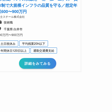
体制で大規模インフラの品質を守る／想定年
収600〜900万円
富士スチール株式会社
技術職
千葉県 白井市
00万円〜900万円
土日祝休み
平均残業20h以下
年間休日120日以上
通勤交通費支給
詳細をみてみる