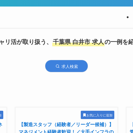
ャリ活が取り扱う、
千葉県 白井市 求人
の一例を
求人検索
加
お気に入りに追加
ネ
【製造スタッフ（経験者／リーダー候補）】
マネジメント経験者歓迎！／大手インフラの