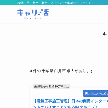
20代・第二新卒・既卒・フリーターの転職エージェント
キ
5
件の 千葉県 白井市 求人があります
未経験から月給30万円以上
お気に入りに追
【電気工事施工管理】日本の商用インター
ットのパイオニアであるIIJグループ！